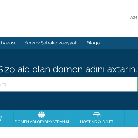
Aze
 bazası
Server/Şəbəkə vəziyyəti
Əlaqə
Sizə aid olan domen adını axtarın..
?
DOMEN ADI QEYDIYYATDAN KEÇIRT
HOSTING ƏLDƏ ET