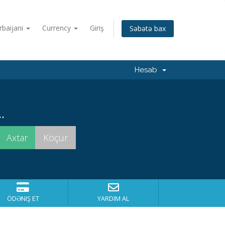
rbaijani
Currency
Giriş
Səbətə bax
Hesab
.
ÖDƏNIŞ ET
YARDIM AL