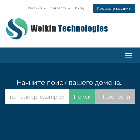
Русский
Currency
Вход
Просмотр корзины
Togg
navig
Начните поиск вашего домена...