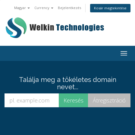
Magyar
Currency
Bejelentkezés
Kosár megtekintése
Togg
navig
Találja meg a tökéletes domain
nevet...